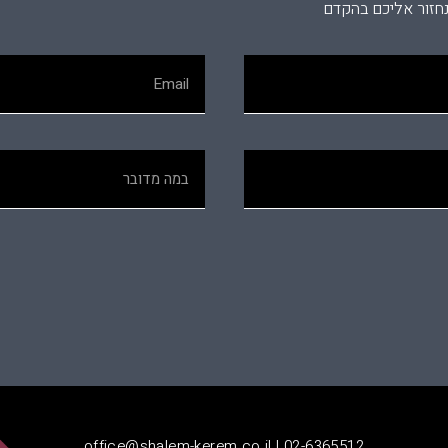
נחזור אליכם בהקדם
office@shalem-kerem.co.il | 02-6365512