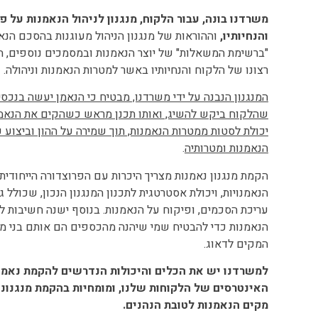
משרדנו בונה, עבור הלקוח, מנגנון לניהול הנאמנות על 
והנחיותיו,
וההוראות של מנגנון הניהול מעוגנות בהסכם הנאמ
"ברשימת המשאלות" של יוצר הנאמנות ובמסמכים נוספים, המב
רצונו של הלקוח והנחיותיו באשר למטרות הנאמנות וניהולה.
המנגנון הנבנה על ידי משרדנו, מבטיח כי הנאמן יעשה בנכסי
שהלקוח ביקש להשיג, ואותו תכנן מראש כשהקים את הנאמנות
יכולת לסטות ממטרות הנאמנות, תוך שמירה על ההון וביצוע 
הנאמנות ומטרותיה
.
הקמת מנגנון נאמנות מצריך היכרות עם הפרוצדורה הייחודית
הנאמנויות, ויכולת אסטרטגית לתכנון המנגנון הנכון, שכולל ג
עריכת הסכמים, ופיקוח על הנאמנות.
בנוסף ישנה חשיבות ל
הנאמנות כדי להבטיח שמי שיהנה מהכספים הם אותם בני 
המקים לדאוג.
למשרדנו יש את הכלים והיכולות הנדרשים להקמת נאמנ
האינטרסים של הלקוחות שלנו, ומומחיות בהקמת מנגנוני
מקים הנאמנות לטובת הנהנים.